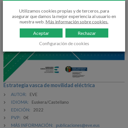
Utilizamos cookies propias y de terceros, para
asegurar que damos la mejor experiencia al usuario en
nuestra web.
Más información sobre cookies.
Aceptar
Rechazar
Configuración de cookies
Estrategia vasca de movilidad eléctrica
AUTOR:
EVE
IDIOMA:
Euskera/Castellano
EDICIÓN:
2022
PVP:
0€
MÁS INFORMACIÓN:
publicaciones@eve.eus