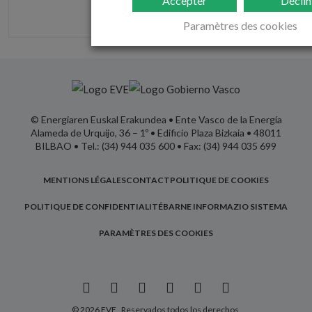
Accepter
Déclin
Paramètres des cookies
© Energiaren Euskal Erakundea • Ente Vasco de la Energía
Alameda de Urquijo, 36 – 1º • Edificio Plaza Bizkaia • 48011
BILBAO • Tel.: (34) 944 035 600 • Fax: (34) 944 035 699
MENTIONS LÉGALES
CONTACT
POLITIQUE DE COOKIES
POLITIQUE DE CONFIDENTIALITÉ
BARNE INFORMAZIO SISTEMA
PARAMÈTRES DES COOKIES
© 2026 EVE , Reservados todos los derechos.