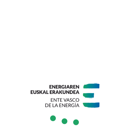
LUGAR:
PALACIO EUSKALDUNA JAUREGIA
PRECIO:
150 €
DESCARGAR EL PROGRAMA
Presentación
17ª edición de este foro de encuentro en el que se prestará
especial atención al papel de las tecnologías eléctricas y su
Utilizamos cookies propias y de terceros, para
impacto en el Pacto Verde Europeo y en los Planes de
asegurar que damos la mejor experiencia al usuario en
Recuperación:
nuestra web.
Más información sobre cookies.
El papel de las redes eléctricas inteligentes en la
Aceptar
Rechazar
descarbonización y sostenibilidad del sistema energético.
Configuración de cookies
Las claves de la ciberseguridad y de la gestión de los datos