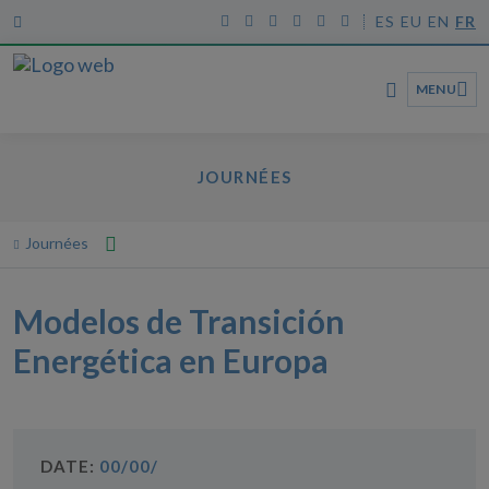
ES
EU
EN
FR
MENU
JOURNÉES
Journées
Première page
Journées
Modelos de Transición
Modelos de Transición Energética en Europa
Energética en Europa
DATE:
00/00/