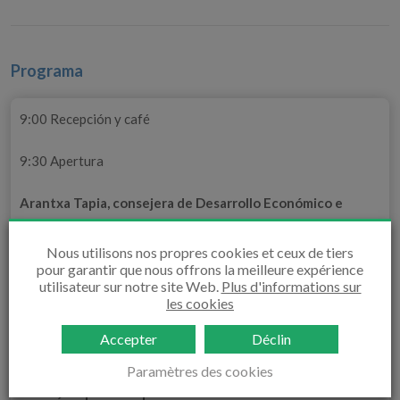
Programa
9:00 Recepción y café
9:30 Apertura
Arantxa Tapia, consejera de Desarrollo Económico e
Infraestructuras del Gobierno Vasco y presidenta del
Ente Vasco de la Energía.
Nous utilisons nos propres cookies et ceux de tiers
pour garantir que nous offrons la meilleure expérience
utilisateur sur notre site Web.
Plus d'informations sur
les cookies
10:00 Keynote. El modelo noruego
Accepter
Déclin
Eirik Wærness, vicepresidente senior y economista jefe
Paramètres des cookies
de Equinor, responsable de análisis macroeconómicos, de