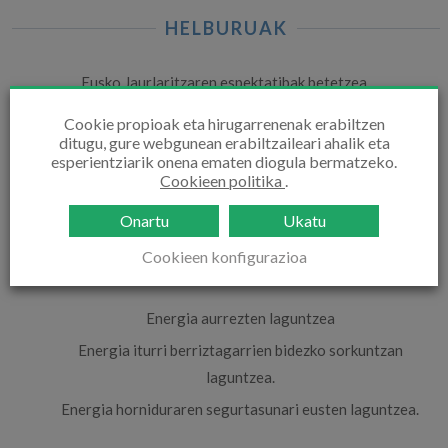
HELBURUAK
Eusko Jaurlaritzaren espektatibak betetzea
Cookie propioak eta hirugarrenenak erabiltzen
ditugu, gure webgunean erabiltzaileari ahalik eta
esperientziarik onena ematen diogula bermatzeko.
Cookieen politika
.
Onartu
Ukatu
Cookieen konfigurazioa
Energia
Energia aurrezten laguntzea
Energia iturri berriztagarrien bidezko sorkuntzan
laguntzea.
Energia horniduraren segurtasunari eusten laguntzea.