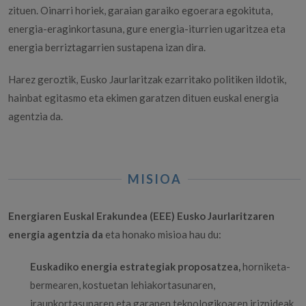
zituen. Oinarri horiek, garaian garaiko egoerara egokituta,
energia-eraginkortasuna, gure energia-iturrien ugaritzea eta
energia berriztagarrien sustapena izan dira.
Harez geroztik, Eusko Jaurlaritzak ezarritako politiken ildotik,
hainbat egitasmo eta ekimen garatzen dituen euskal energia
agentzia da.
MISIOA
Energiaren Euskal Erakundea (EEE) Eusko Jaurlaritzaren
energia agentzia da
eta honako misioa hau du:
Euskadiko energia estrategiak proposatzea,
horniketa-
bermearen, kostuetan lehiakortasunaren,
iraunkortasunaren eta garapen teknologikoaren irizpideak