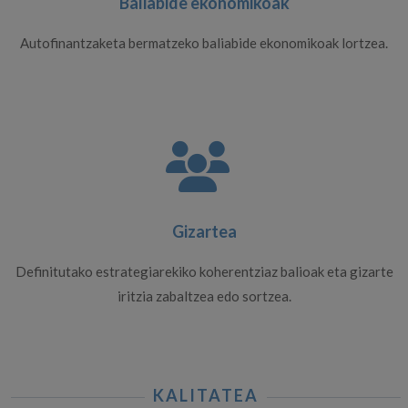
Baliabide ekonomikoak
Autofinantzaketa bermatzeko baliabide ekonomikoak lortzea.
Gizartea
Definitutako estrategiarekiko koherentziaz balioak eta gizarte
iritzia zabaltzea edo sortzea.
KALITATEA