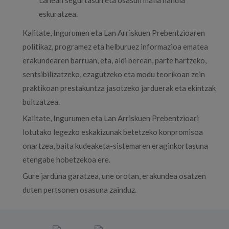
eskuratzea.
Kalitate, Ingurumen eta Lan Arriskuen Prebentzioaren
politikaz, programez eta helburuez informazioa ematea
erakundearen barruan, eta, aldi berean, parte hartzeko,
sentsibilizatzeko, ezagutzeko eta modu teorikoan zein
praktikoan prestakuntza jasotzeko jarduerak eta ekintzak
bultzatzea.
Kalitate, Ingurumen eta Lan Arriskuen Prebentzioari
lotutako legezko eskakizunak betetzeko konpromisoa
onartzea, baita kudeaketa-sistemaren eraginkortasuna
etengabe hobetzekoa ere.
Gure jarduna garatzea, une orotan, erakundea osatzen
duten pertsonen osasuna zainduz.