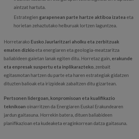
aintzat hartuta.
Estrategien
garapenean parte hartze aktiboa izatea
eta
horietan zehaztutako helburuak lortzen laguntzea.
Horretarako
Eusko Jaurlaritzari aholku eta zerbitzuak
ematen dizkio
eta energiaren eta geologia-meatzaritza
baliabideen gaietan lanak egiten ditu. Horretaz gain,
erakunde
eta enpresak suspertu eta inplikarazteko
, zenbait
egitasmotan hartzen du parte eta haren estrategiak gidatzen
dituzten balioak eta irizpideak zabaltzen ditu gizartean.
Pertsonen lidergoan, konpromisoan eta kualifikazio
teknikoan
oinarritzen da Energiaren Euskal Erakundearen
jardun gaitasuna. Horrekin batera, dituen baliabideen
planifikazioan eta kudeaketa eraginkorrean datza gaitasuna.