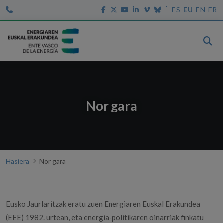
ES
EU
EN
FR
Nor gara
Hasiera
Nor gara
Eusko Jaurlaritzak eratu zuen Energiaren Euskal Erakundea
(EEE) 1982. urtean, eta energia-politikaren oinarriak finkatu