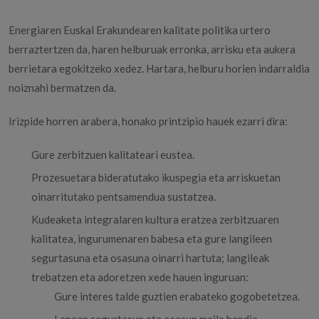
Energiaren Euskal Erakundearen kalitate politika urtero
berraztertzen da, haren helburuak erronka, arrisku eta aukera
berrietara egokitzeko xedez. Hartara, helburu horien indarraldia
noiznahi bermatzen da.
Irizpide horren arabera, honako printzipio hauek ezarri dira:
Gure zerbitzuen kalitateari eustea.
Prozesuetara bideratutako ikuspegia eta arriskuetan
oinarritutako pentsamendua sustatzea.
Kudeaketa integralaren kultura eratzea zerbitzuaren
kalitatea, ingurumenaren babesa eta gure langileen
segurtasuna eta osasuna oinarri hartuta; langileak
trebatzen eta adoretzen xede hauen inguruan:
Gure interes talde guztien erabateko gogobetetzea.
Lanean segurtasun eta osasun maila handia