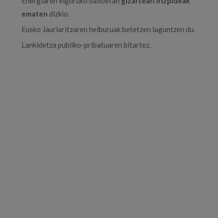
Energiaren inguruko balioetan
gizarteari irizpideak
ematen
dizkio.
Eusko Jaurlaritzaren helburuak betetzen laguntzen du.
Lankidetza publiko-pribatuaren bitartez.