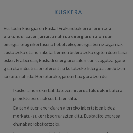
IKUSKERA
Euskadin Energiaren Euskal Erakundeak
erreferentzia
erakunde izaten jarraitu nahi du energiaren alorrean
,
energia-eraginkortasuna hobetzeko, energia berriztagarriak
sustatzeko eta horniketa-bermea bideratzeko egiten duen lanari
esker. Era berean, Euskadi energiaren alorrean ezagutza-gune
gisa eta industria erreferentzia kokatzeko lidergoa sendotzen
jarraitu nahi du. Horretarako, jardun hau garatzen du:
Ikuskera horrekin bat datozen
interes taldeekin
batera,
proiektu bereziak sustatzen ditu.
Egiten dituen energiaren alorreko inbertsioen bidez
merkatu-aukerak
sorrarazten ditu, Euskadiko enpresa
ehunak aprobetxatzeko.