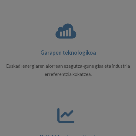
Garapen teknologikoa
Euskadi energiaren alorrean ezagutza-gune gisa eta industria
erreferentzia kokatzea.