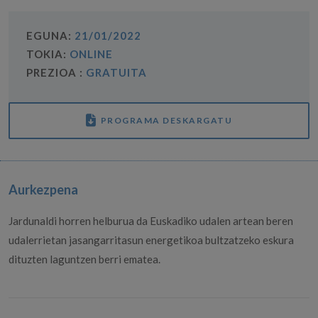
EGUNA:
21/01/2022
TOKIA:
ONLINE
PREZIOA :
GRATUITA
PROGRAMA DESKARGATU
Aurkezpena
Jardunaldi horren helburua da Euskadiko udalen artean beren
udalerrietan jasangarritasun energetikoa bultzatzeko eskura
dituzten laguntzen berri ematea.