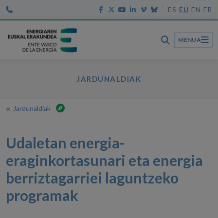
ES
EU
EN
FR
MENUA
JARDUNALDIAK
Jardunaldiak
Hasiera
Jardunaldiak
Udaletan energia-
Udaletan energia-eraginkortasunari eta energia berriztagarriei laguntzeko programak
eraginkortasunari eta energia
berriztagarriei laguntzeko
programak