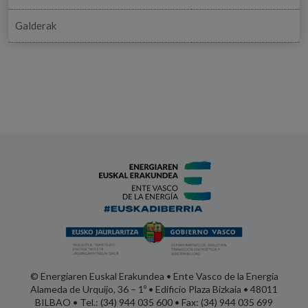
Galderak
© Energiaren Euskal Erakundea • Ente Vasco de la Energía
Alameda de Urquijo, 36 – 1º • Edificio Plaza Bizkaia • 48011
BILBAO • Tel.: (34) 944 035 600 • Fax: (34) 944 035 699