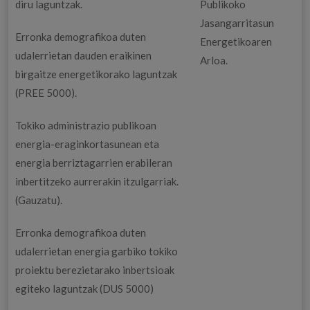
diru laguntzak.
Publikoko
Jasangarritasun
Erronka demografikoa duten
Energetikoaren
udalerrietan dauden eraikinen
Arloa.
birgaitze energetikorako laguntzak
(PREE 5000).
Tokiko administrazio publikoan
energia-eraginkortasunean eta
energia berriztagarrien erabileran
inbertitzeko aurrerakin itzulgarriak.
(Gauzatu).
Erronka demografikoa duten
udalerrietan energia garbiko tokiko
proiektu berezietarako inbertsioak
egiteko laguntzak (DUS 5000)