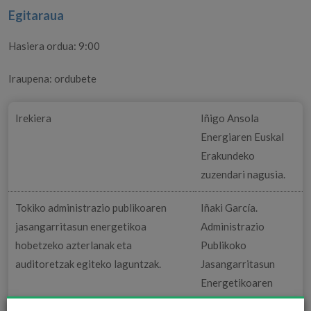
Egitaraua
Hasiera ordua: 9:00
Iraupena: ordubete
Irekiera
Iñigo Ansola
Energiaren Euskal
Erakundeko
zuzendari nagusia.
Tokiko administrazio publikoaren
Iñaki García.
jasangarritasun energetikoa
Administrazio
hobetzeko azterlanak eta
Publikoko
auditoretzak egiteko laguntzak.
Jasangarritasun
Energetikoaren
Arloa.