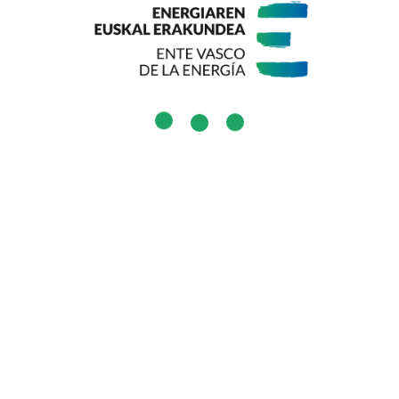
Cookie propioak eta hirugarrenenak erabiltzen ditugu, gure
a-eredua aldatzea?
webgunean erabiltzaileari ahalik eta esperientziarik onena
ematen diogula bermatzeko.
Cookieen politika
.
ro-ponpan oinarritua, deskarbonizazioa lortzeko tresnetako bat da, 
Onartu
Ukatu
tzeko sisteman. Energia eta Klimaren Plan Nazional Integratuaren (P
Cookieen konfigurazioa
ztagarrietatik eratorriko da.
ra, ATELIER proiektuaren barruan, Bilboko eraikin parkearen deskarb
 (neutraltasun klimatikoa) eraikinen eskaria elektrifikatzeko irtenb
bero-ponpa bero-sorkuntzako elementu gisa erabili duten kasu prakti
rriztagarrien eta Baliabideen Aprobetxamenduaren arloko arduradu